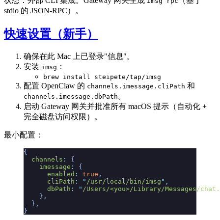
状态：外部 CLI 集成。Gateway 网关生成
（基于
imsg rpc
stdio 的 JSON-RPC）。
快速设置（新手）
确保在此 Mac 上已登录"信息"。
安装
：
imsg
brew install steipete/tap/imsg
配置 OpenClaw 的
和
channels.imessage.cliPath
。
channels.imessage.dbPath
启动 Gateway 网关并批准所有 macOS 提示（自动化 +
完全磁盘访问权限）。
最小配置：
{
  channels
:
 {
    imessage
:
 {
      enabled
:
 true
,
      cliPath
:
 "
/usr/local/bin/imsg
"
,
      dbPath
:
 "
/Users/<you>/Library/Messages/chat.
    }
,
  }
,
}