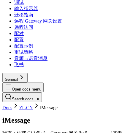
调试
输入指示器
迁移指南
远程 Gateway 网关设置
远程访问
配对
配置
配置示例
重试策略
音频与语音消息
飞书
General
Open docs menu
Search docs...
K
Docs
Zh-CN
iMessage
iMessage