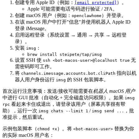
创建专用 Apple ID（例如：
）。
[email protected]
Apple 可能需要电话号码进行验证 / 2FA。
创建 macOS 用户（例如：
）并登录。
openclawhome
在该 macOS 用户中打开"信息"并使用机器人 Apple ID
登录 iMessage。
启用远程登录（系统设置 → 通用 → 共享 → 远程登
录）。
安装
：
imsg
brew install steipete/tap/imsg
设置 SSH 使
无
ssh <bot-macos-user>@localhost true
需密码即可工作。
将
指向以机
channels.imessage.accounts.bot.cliPath
器人用户身份运行
的 SSH 包装脚本。
imsg
首次运行注意事项：发送/接收可能需要在
机器人 macOS 用户
中进行 GUI 批准（自动化 + 完全磁盘访问权限）。如果
imsg
看起来卡住或退出，请登录该用户（屏幕共享很有帮
rpc
助），运行一次
/
，批
imsg chats --limit 1
imsg send ...
准提示，然后重试。
示例包装脚本（
）。将
替换为你
chmod +x
<bot-macos-user>
的实际 macOS 用户名：