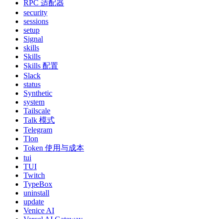
RPC 适配器
security
sessions
setup
Signal
skills
Skills
Skills 配置
Slack
status
Synthetic
system
Tailscale
Talk 模式
Telegram
Tlon
Token 使用与成本
tui
TUI
Twitch
TypeBox
uninstall
update
Venice AI