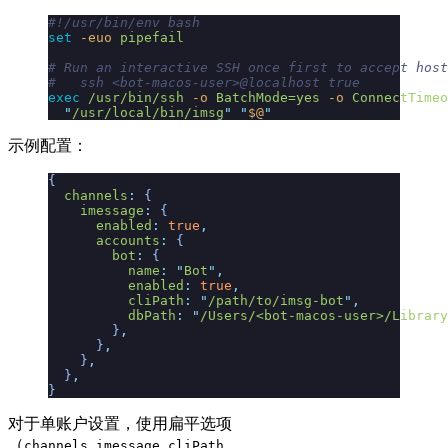
#!/usr/bin/env bash
set
 -euo
 pipefail
# Run an interactive SSH once first to accept host
#   ssh <bot-macos-user>@localhost true
exec
 /usr/bin/ssh
 -o
 BatchMode=yes
 -o
 ConnectTimeo
  "
/usr/local/bin/imsg
"
 "
$@
"
示例配置：
{
  channels
:
 {
    imessage
:
 {
      enabled
:
 true
,
      accounts
:
 {
        bot
:
 {
          name
:
 "
Bot
"
,
          enabled
:
 true
,
          cliPath
:
 "
/path/to/imsg-bot
"
,
          dbPath
:
 "
/Users/<bot-macos-user>/Library
        }
,
      }
,
    }
,
  }
,
}
对于单账户设置，使用扁平选项
（
、
channels.imessage.cliPath