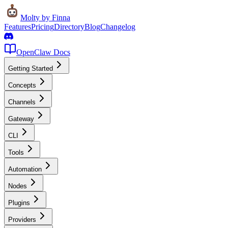
Molty
by Finna
Features
Pricing
Directory
Blog
Changelog
OpenClaw Docs
Getting Started
Concepts
Channels
Gateway
CLI
Tools
Automation
Nodes
Plugins
Providers