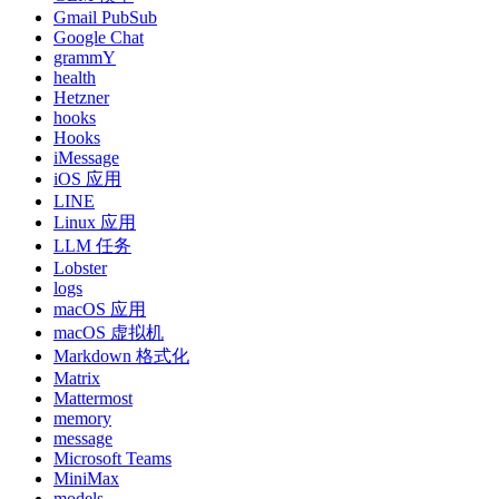
Gmail PubSub
Google Chat
grammY
health
Hetzner
hooks
Hooks
iMessage
iOS 应用
LINE
Linux 应用
LLM 任务
Lobster
logs
macOS 应用
macOS 虚拟机
Markdown 格式化
Matrix
Mattermost
memory
message
Microsoft Teams
MiniMax
models