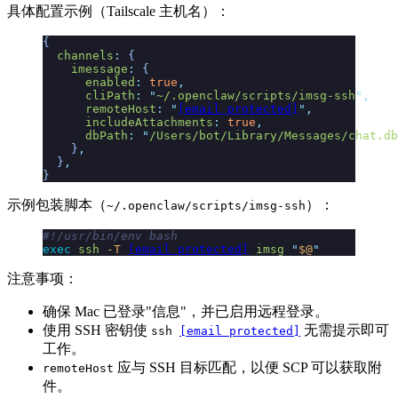
具体配置示例（Tailscale 主机名）：
{
  channels
:
 {
    imessage
:
 {
      enabled
:
 true
,
      cliPath
:
 "
~/.openclaw/scripts/imsg-ssh
"
,
      remoteHost
:
 "
[email protected]
"
,
      includeAttachments
:
 true
,
      dbPath
:
 "
/Users/bot/Library/Messages/chat.db
    }
,
  }
,
}
示例包装脚本（
）：
~/.openclaw/scripts/imsg-ssh
#!/usr/bin/env bash
exec
 ssh
 -T
[email protected]
 imsg
 "
$@
"
注意事项：
确保 Mac 已登录"信息"，并已启用远程登录。
使用 SSH 密钥使
无需提示即可
ssh
[email protected]
工作。
应与 SSH 目标匹配，以便 SCP 可以获取附
remoteHost
件。