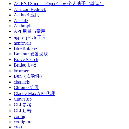
AGENTS.md — OpenClaw 个人助手（默认）
Amazon Bedrock
Android 应用
Ansible
Anthropic
API 用量与费用
apply_patch 工具
approvals
BlueBubbles
Bonjour 设备发现
Brave Search
Bridge 协议
browser
Bun（实验性）
channels
Chrome 扩展
Claude Max API 代理
ClawHub
CLI 参考
CLI 后端
config
configure
cron