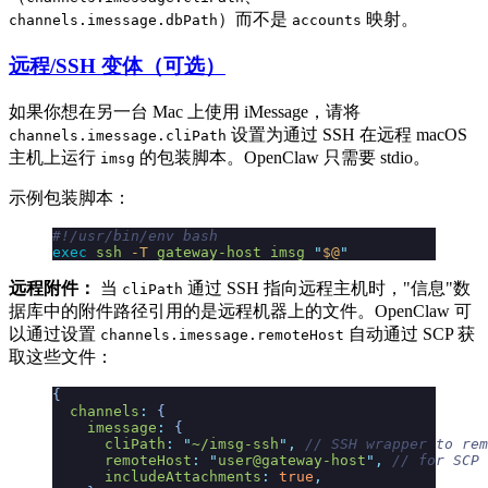
）而不是
映射。
channels.imessage.dbPath
accounts
远程/SSH 变体（可选）
如果你想在另一台 Mac 上使用 iMessage，请将
设置为通过 SSH 在远程 macOS
channels.imessage.cliPath
主机上运行
的包装脚本。OpenClaw 只需要 stdio。
imsg
示例包装脚本：
#!/usr/bin/env bash
exec
 ssh
 -T
 gateway-host
 imsg
 "
$@
"
远程附件：
当
通过 SSH 指向远程主机时，"信息"数
cliPath
据库中的附件路径引用的是远程机器上的文件。OpenClaw 可
以通过设置
自动通过 SCP 获
channels.imessage.remoteHost
取这些文件：
{
  channels
:
 {
    imessage
:
 {
      cliPath
:
 "
~/imsg-ssh
"
,
 // SSH wrapper to rem
      remoteHost
:
 "
user@gateway-host
"
,
 // for SCP 
      includeAttachments
:
 true
,