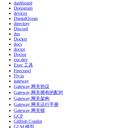
dashboard
Deepgram
devices
DigitalOcean
directory
Discord
dns
Docker
docs
doctor
Doctor
exe.dev
Exec 工具
Firecrawl
Fly.io
gateway
Gateway 网关协议
Gateway 网关拥有的配对
Gateway 网关架构
Gateway 网关运行手册
Gateway 网关锁
GCP
GitHub Copilot
GLM 模型