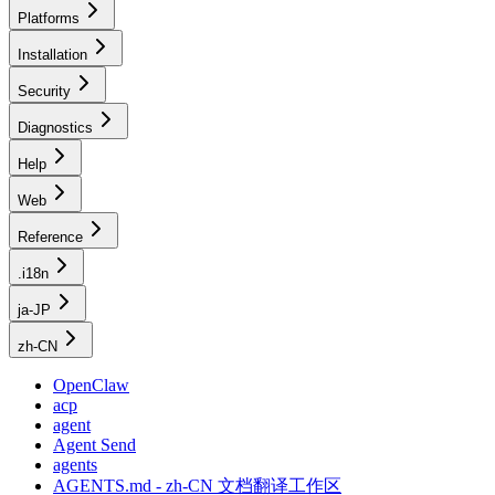
Platforms
Installation
Security
Diagnostics
Help
Web
Reference
.i18n
ja-JP
zh-CN
OpenClaw
acp
agent
Agent Send
agents
AGENTS.md - zh-CN 文档翻译工作区