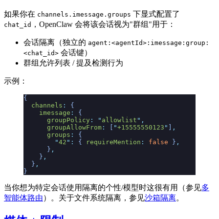
如果你在
下显式配置了
channels.imessage.groups
，OpenClaw 会将该会话视为"群组"用于：
chat_id
会话隔离（独立的
agent:<agentId>:imessage:group:
会话键）
<chat_id>
群组允许列表 / 提及检测行为
示例：
{
  channels
:
 {
    imessage
:
 {
      groupPolicy
:
 "
allowlist
"
,
      groupAllowFrom
:
 [
"
+15555550123
"
]
,
      groups
:
 {
        "
42
"
:
 {
 requireMention
:
 false
 }
,
      }
,
    }
,
  }
,
}
当你想为特定会话使用隔离的个性/模型时这很有用（参见
多
智能体路由
）。关于文件系统隔离，参见
沙箱隔离
。