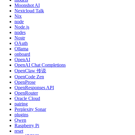
Moonshot AI
Nextcloud Talk
Nix
node
Node.js
nodes
Nostr
OAuth
Ollama
onboard
OpenAI
OpenAI Chat Completions
OpenClaw 传说
OpenCode Zen
OpenProse
OpenResponses API
OpenRouter
Oracle Cloud
pairing
Perplexity Sonar
plugins
Qwen
Raspberry Pi
reset