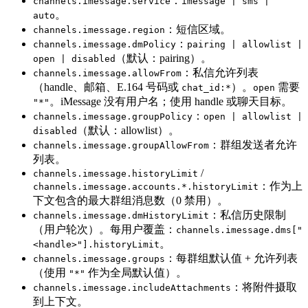
：
channels.imessage.service
imessage | sms |
。
auto
：短信区域。
channels.imessage.region
：
channels.imessage.dmPolicy
pairing | allowlist |
（默认：pairing）。
open | disabled
：私信允许列表
channels.imessage.allowFrom
（handle、邮箱、E.164 号码或
）。
需要
chat_id:*
open
。iMessage 没有用户名；使用 handle 或聊天目标。
"*"
：
channels.imessage.groupPolicy
open | allowlist |
（默认：allowlist）。
disabled
：群组发送者允许
channels.imessage.groupAllowFrom
列表。
/
channels.imessage.historyLimit
：作为上
channels.imessage.accounts.*.historyLimit
下文包含的最大群组消息数（0 禁用）。
：私信历史限制
channels.imessage.dmHistoryLimit
（用户轮次）。每用户覆盖：
channels.imessage.dms["
。
<handle>"].historyLimit
：每群组默认值 + 允许列表
channels.imessage.groups
（使用
作为全局默认值）。
"*"
：将附件摄取
channels.imessage.includeAttachments
到上下文。