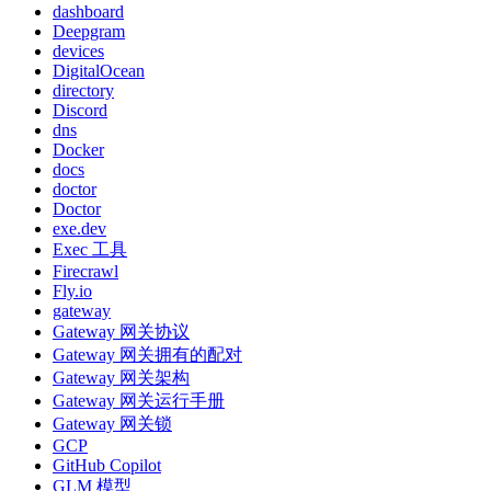
dashboard
Deepgram
devices
DigitalOcean
directory
Discord
dns
Docker
docs
doctor
Doctor
exe.dev
Exec 工具
Firecrawl
Fly.io
gateway
Gateway 网关协议
Gateway 网关拥有的配对
Gateway 网关架构
Gateway 网关运行手册
Gateway 网关锁
GCP
GitHub Copilot
GLM 模型