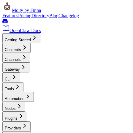
Molty
by Finna
Features
Pricing
Directory
Blog
Changelog
OpenClaw Docs
Getting Started
Concepts
Channels
Gateway
CLI
Tools
Automation
Nodes
Plugins
Providers