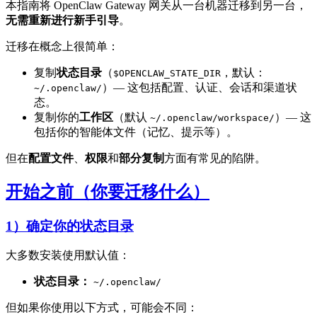
本指南将 OpenClaw Gateway 网关从一台机器迁移到另一台，
无需重新进行新手引导
。
迁移在概念上很简单：
复制
状态目录
（
，默认：
$OPENCLAW_STATE_DIR
）— 这包括配置、认证、会话和渠道状
~/.openclaw/
态。
复制你的
工作区
（默认
）— 这
~/.openclaw/workspace/
包括你的智能体文件（记忆、提示等）。
但在
配置文件
、
权限
和
部分复制
方面有常见的陷阱。
开始之前（你要迁移什么）
1）确定你的状态目录
大多数安装使用默认值：
状态目录：
~/.openclaw/
但如果你使用以下方式，可能会不同：