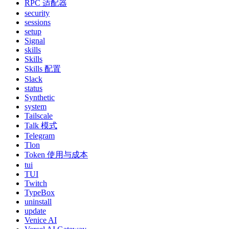
RPC 适配器
security
sessions
setup
Signal
skills
Skills
Skills 配置
Slack
status
Synthetic
system
Tailscale
Talk 模式
Telegram
Tlon
Token 使用与成本
tui
TUI
Twitch
TypeBox
uninstall
update
Venice AI