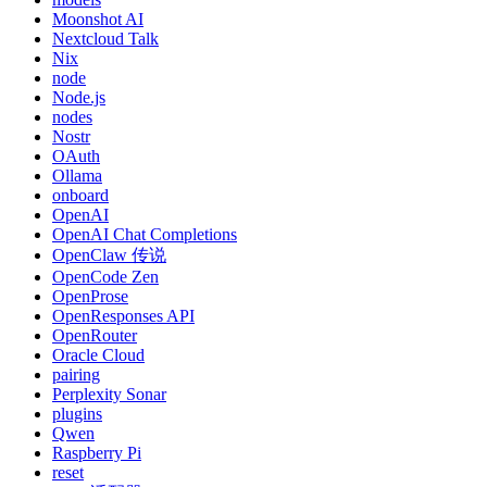
Moonshot AI
Nextcloud Talk
Nix
node
Node.js
nodes
Nostr
OAuth
Ollama
onboard
OpenAI
OpenAI Chat Completions
OpenClaw 传说
OpenCode Zen
OpenProse
OpenResponses API
OpenRouter
Oracle Cloud
pairing
Perplexity Sonar
plugins
Qwen
Raspberry Pi
reset