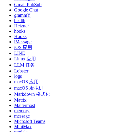
Gmail PubSub
Google Chat
grammY
health
Hetzner
hooks
Hooks
iMessage
iOS 应用
LINE
Linux 应用
LLM 任务
Lobster
logs
macOS 应用
macOS 虚拟机
Markdown 格式化
Matrix
Mattermost
memory
message
Microsoft Teams
MiniMax
models