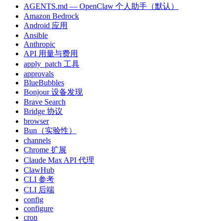
AGENTS.md — OpenClaw 个人助手（默认）
Amazon Bedrock
Android 应用
Ansible
Anthropic
API 用量与费用
apply_patch 工具
approvals
BlueBubbles
Bonjour 设备发现
Brave Search
Bridge 协议
browser
Bun（实验性）
channels
Chrome 扩展
Claude Max API 代理
ClawHub
CLI 参考
CLI 后端
config
configure
cron