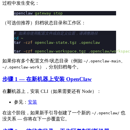
过程中发生变化：
openclaw
 gateway
 stop
（可选但推荐）归档状态目录和工作区：
# 如果你使用配置文件或自定义位置，请调整路径
cd
 ~
tar
 -czf
 openclaw-state.tgz
 .openclaw
tar
 -czf
 openclaw-workspace.tgz
 .openclaw/workspac
如果你有多个配置文件/状态目录（例如
、
~/.openclaw-main
），分别归档每个。
~/.openclaw-work
步骤 1 — 在新机器上安装 OpenClaw
在
新
机器上，安装 CLI（如果需要还有 Node）：
参见：
安装
在这个阶段，如果新手引导创建了一个新的
也
~/.openclaw/
没关系 — 你将在下一步覆盖它。