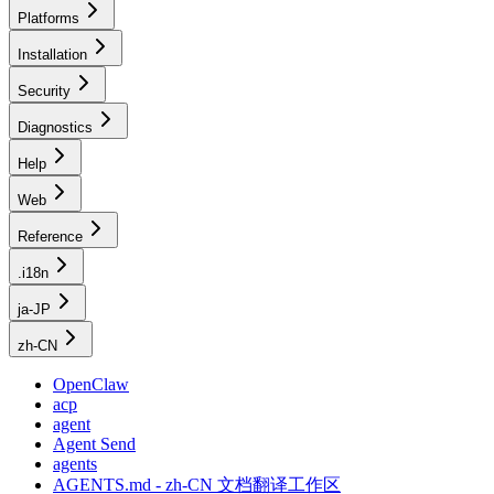
Platforms
Installation
Security
Diagnostics
Help
Web
Reference
.i18n
ja-JP
zh-CN
OpenClaw
acp
agent
Agent Send
agents
AGENTS.md - zh-CN 文档翻译工作区