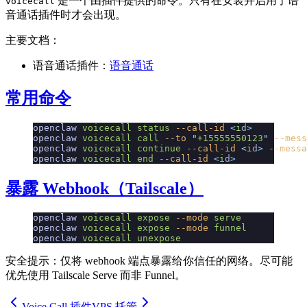
是一个由插件提供的命令。只有在安装并启用了语
voicecall
音通话插件时才会出现。
主要文档：
语音通话插件：
语音通话
常用命令
openclaw
 voicecall
 status
 --call-id
 <
i
d
>
openclaw
 voicecall
 call
 --to
 "
+15555550123
"
 --mess
openclaw
 voicecall
 continue
 --call-id
 <
i
d
>
 --messa
openclaw
 voicecall
 end
 --call-id
 <
i
d
>
暴露 Webhook（Tailscale）
openclaw
 voicecall
 expose
 --mode
 serve
openclaw
 voicecall
 expose
 --mode
 funnel
openclaw
 voicecall
 unexpose
安全提示：仅将 webhook 端点暴露给你信任的网络。尽可能
优先使用 Tailscale Serve 而非 Funnel。
Voice Call 插件
VPS 托管