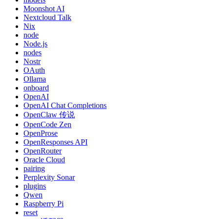
Moonshot AI
Nextcloud Talk
Nix
node
Node.js
nodes
Nostr
OAuth
Ollama
onboard
OpenAI
OpenAI Chat Completions
OpenClaw 传说
OpenCode Zen
OpenProse
OpenResponses API
OpenRouter
Oracle Cloud
pairing
Perplexity Sonar
plugins
Qwen
Raspberry Pi
reset