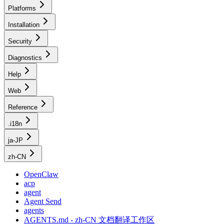
Platforms
Installation
Security
Diagnostics
Help
Web
Reference
.i18n
ja-JP
zh-CN
OpenClaw
acp
agent
Agent Send
agents
AGENTS.md - zh-CN 文档翻译工作区