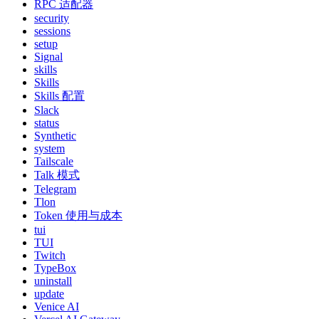
RPC 适配器
security
sessions
setup
Signal
skills
Skills
Skills 配置
Slack
status
Synthetic
system
Tailscale
Talk 模式
Telegram
Tlon
Token 使用与成本
tui
TUI
Twitch
TypeBox
uninstall
update
Venice AI