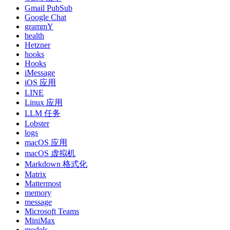
Gmail PubSub
Google Chat
grammY
health
Hetzner
hooks
Hooks
iMessage
iOS 应用
LINE
Linux 应用
LLM 任务
Lobster
logs
macOS 应用
macOS 虚拟机
Markdown 格式化
Matrix
Mattermost
memory
message
Microsoft Teams
MiniMax
models