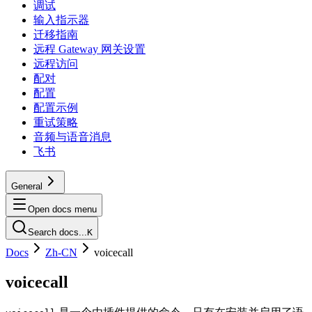
调试
输入指示器
迁移指南
远程 Gateway 网关设置
远程访问
配对
配置
配置示例
重试策略
音频与语音消息
飞书
General
Open docs menu
Search docs...
K
Docs
Zh-CN
voicecall
voicecall