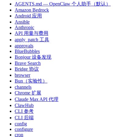
AGENTS.md — OpenClaw 个人助手（默认）
Amazon Bedrock
Android 应用
Ansible
Anthropic
API 用量与费用
apply_patch 工具
approvals
BlueBubbles
Bonjour 设备发现
Brave Search
Bridge 协议
browser
Bun（实验性）
channels
Chrome 扩展
Claude Max API 代理
ClawHub
CLI 参考
CLI 后端
config
configure
cron