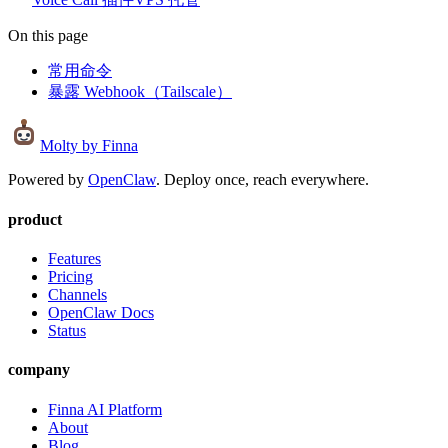
On this page
常用命令
暴露 Webhook（Tailscale）
Molty
by Finna
Powered by
OpenClaw
. Deploy once, reach everywhere.
product
Features
Pricing
Channels
OpenClaw Docs
Status
company
Finna AI Platform
About
Blog