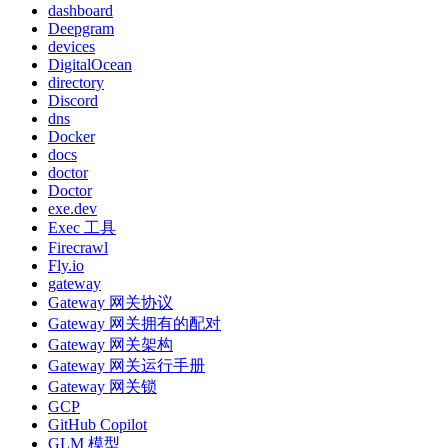
dashboard
Deepgram
devices
DigitalOcean
directory
Discord
dns
Docker
docs
doctor
Doctor
exe.dev
Exec 工具
Firecrawl
Fly.io
gateway
Gateway 网关协议
Gateway 网关拥有的配对
Gateway 网关架构
Gateway 网关运行手册
Gateway 网关锁
GCP
GitHub Copilot
GLM 模型