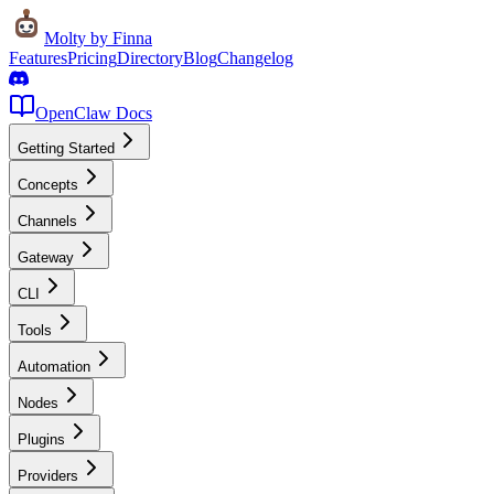
Molty
by Finna
Features
Pricing
Directory
Blog
Changelog
OpenClaw Docs
Getting Started
Concepts
Channels
Gateway
CLI
Tools
Automation
Nodes
Plugins
Providers