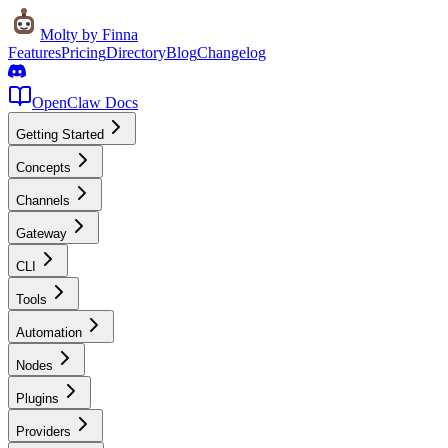
Molty
by Finna
Features
Pricing
Directory
Blog
Changelog
OpenClaw Docs
Getting Started
Concepts
Channels
Gateway
CLI
Tools
Automation
Nodes
Plugins
Providers