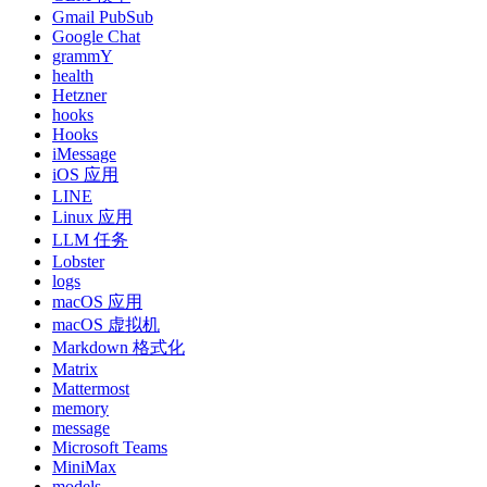
Gmail PubSub
Google Chat
grammY
health
Hetzner
hooks
Hooks
iMessage
iOS 应用
LINE
Linux 应用
LLM 任务
Lobster
logs
macOS 应用
macOS 虚拟机
Markdown 格式化
Matrix
Mattermost
memory
message
Microsoft Teams
MiniMax
models