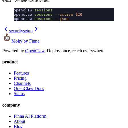
列出已存储的对话会话。
openclaw
 sessions
openclaw
 sessions
 --active
 120
openclaw
 sessions
 --json
security
setup
Molty
by Finna
Powered by
OpenClaw
. Deploy once, reach everywhere.
product
Features
Pricing
Channels
OpenClaw Docs
Status
company
Finna AI Platform
About
Blog