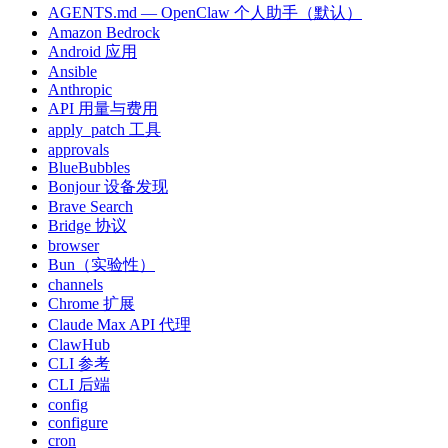
AGENTS.md — OpenClaw 个人助手（默认）
Amazon Bedrock
Android 应用
Ansible
Anthropic
API 用量与费用
apply_patch 工具
approvals
BlueBubbles
Bonjour 设备发现
Brave Search
Bridge 协议
browser
Bun（实验性）
channels
Chrome 扩展
Claude Max API 代理
ClawHub
CLI 参考
CLI 后端
config
configure
cron