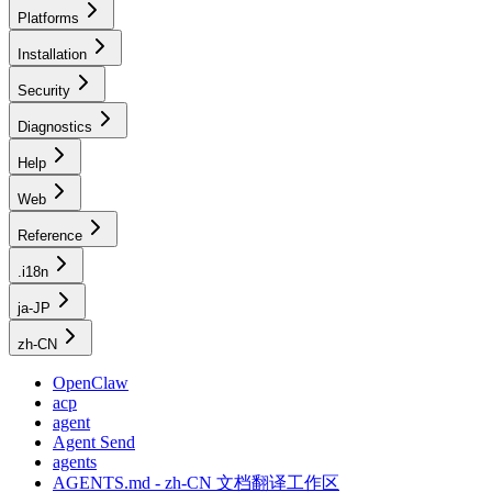
Platforms
Installation
Security
Diagnostics
Help
Web
Reference
.i18n
ja-JP
zh-CN
OpenClaw
acp
agent
Agent Send
agents
AGENTS.md - zh-CN 文档翻译工作区