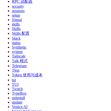
RPC 适配器
security
sessions
setup
Signal
skills
Skills
Skills 配置
Slack
status
Synthetic
system
Tailscale
Talk 模式
Telegram
Tlon
Token 使用与成本
tui
TUI
Twitch
TypeBox
uninstall
update
Venice AI