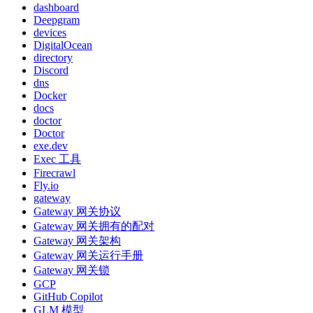
dashboard
Deepgram
devices
DigitalOcean
directory
Discord
dns
Docker
docs
doctor
Doctor
exe.dev
Exec 工具
Firecrawl
Fly.io
gateway
Gateway 网关协议
Gateway 网关拥有的配对
Gateway 网关架构
Gateway 网关运行手册
Gateway 网关锁
GCP
GitHub Copilot
GLM 模型