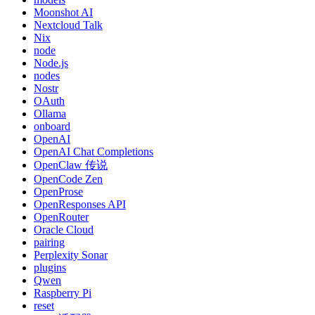
Moonshot AI
Nextcloud Talk
Nix
node
Node.js
nodes
Nostr
OAuth
Ollama
onboard
OpenAI
OpenAI Chat Completions
OpenClaw 传说
OpenCode Zen
OpenProse
OpenResponses API
OpenRouter
Oracle Cloud
pairing
Perplexity Sonar
plugins
Qwen
Raspberry Pi
reset